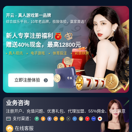
首页
直播回放
正文
开云体育APP下载-黑红逆转，加克波状态火热引领蜕
变，苏格兰关键战突围揭示秘鲁式团结
开云
阅读：237
2026-03-26 20:55:15
加克波状态火热背后的蜕变密码，苏格兰关键战突围中的“秘
鲁式”团结哲学
当欧洲足坛的聚光灯依然聚焦在传统豪门时,两种截然不同却
同样动人的足球叙事正在悄然展开：一边是利物浦前锋加克
波以持续火热的状态，在竞争激烈的英超与欧战中不断证明
自己的蜕变；另一边是苏格兰国家队在关键战役中展现出令
人惊讶的韧性，其突围之道竟与遥远南美的秘鲁足球哲学产
生奇妙共鸣，这两条看似平行的足球故事线，实则揭示了现
代足球竞争中那些超越天赋的胜利密码。