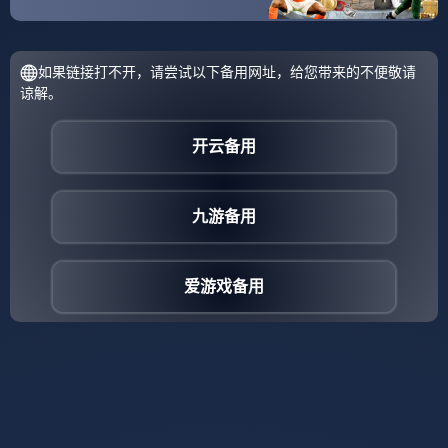
秘鲁足球历来以其独特的团队韧性闻名,他们没有过多的顶级
球星，却总能在美洲杯等大赛中让豪门球队陷入苦战，秘鲁
队的秘诀在于三点：无球跑动的纪律性、防守组织的整体
性、以及关键时刻依靠团队而非个人的决策模式。