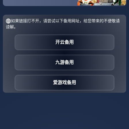
布罗佐维奇从不畏惧大场面，在世界杯这样高压的环境里，
他能够始终保持冷静的头脑与精准的决策，当伊朗与厄瓜多
尔在中场陷入拉锯战时，布罗佐维奇的瞬间洞察力——比如
一次恰到好处的转身摆脱、一次虚实结合的传球假动作——
就可能成为打破僵局的关键。
唯一性的博弈：一场被低估的“棋
局”
很多时候，球迷与媒体习惯于将比赛胜负归结于前锋的临门
一脚或门将的神奇扑救，但B组这场伊朗对阵厄瓜多尔的交
锋，真正的“胜负手”或许并不在禁区内,而是在中场那片被无数
人忽视的绿茵棋盘上。