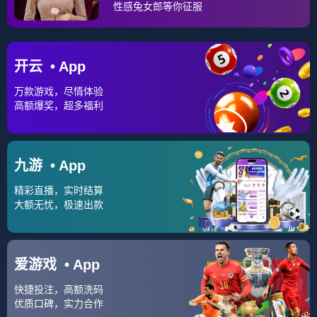
了灵魂，对阵厄瓜多尔，伊朗队如果不能有效限制他的出球
路线，就会陷入被动的“高位逼抢陷阱”，布罗佐维奇的短传渗
透、长传转移与斜线跑位，能够瞬间打破厄瓜多尔在前场的
区域封锁,为前锋线创造出宝贵的空间。
心理博弈：用奔跑消磨对手意志
厄瓜多尔的优势在于年轻、体能充沛，善于利用持续的高频
率逼抢消耗对手，但布罗佐维奇的耐力与跑动覆盖能力，几
乎是世界足坛的天花板级别，他能在对方最疲惫的区域持续
施压，迫使厄瓜多尔的中场不得不分出更多精力来盯防他，
这样一来，原本属于厄瓜多尔的节奏，就被布罗佐维奇的“无
球移动”悄然打乱。
大场面基因：世界杯上的冷静操作者