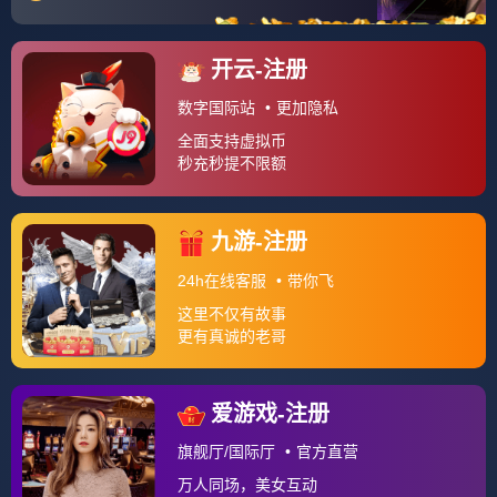
开云体育官网-硝烟散尽，唯此一战，2026世界杯A
组哥伦比亚力克罗马尼亚，维尼修斯独舞点燃绿茵
开云体育在线-致命一击，2026世界杯小组赛，C罗
与乌拉圭共同书写绝杀乌兹别克斯坦的荣耀时刻
开云体育中国-命运的唯一切口，2026世界杯H组，
拉什福德用一粒进球为美国队刻下永恒印记
开云sport-硝烟中的孤胆英雄，2026世界杯D组，哈
基米一己之力撕裂罗马尼亚，厄瓜多尔诠释南美足
球的野性美学
开云体育app-极光破红魔，冰岛在2026世界杯F组
用唯一定义奇迹
数据载入中...