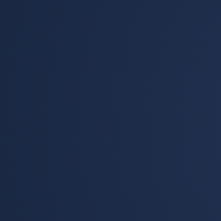
而是像一个经验丰富的老猎人,在寻找猎物最细微
第107分钟，机会来了，黄喜灿在右路突破了哥
斯达黎加后卫同时冲向落点，两人在身体对抗中几
o penalty,是角球。
但孙兴慜不这么认为，在倒地的瞬间，他看到皮球
来，在皮球即将滚出底线的那一刹那，用脚尖将球
的扫射,将球从两名后卫之间的缝隙中捅向球门。
门将塞奎拉完全愣住了，他没想到一个人在半倒地
滚过，缓缓地，甚至是有些温柔地,撞在了球门内
3-2！！！
时间是109分钟，这粒进球,是绝杀。
孙兴慜跪在草皮上，双手掩面，他的肩膀在颤抖，