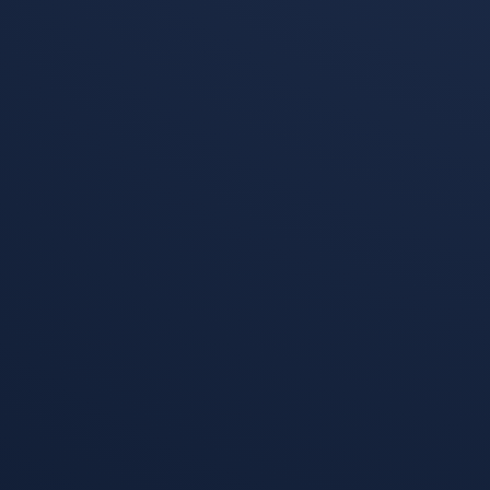
赛后发布会上，有记者问孙兴慜，是什么支撑你在
喝了一口水，然后说：“因为我记得四年前，我们
我答应过自己，要赢一次。”
2026年世界杯，韩国队最终在小组赛中以两胜一
那个从绝望中爬起来的孙兴慜,已经成为了韩国足
那一夜，没有人再提“亚洲一哥”这个标签，人们只