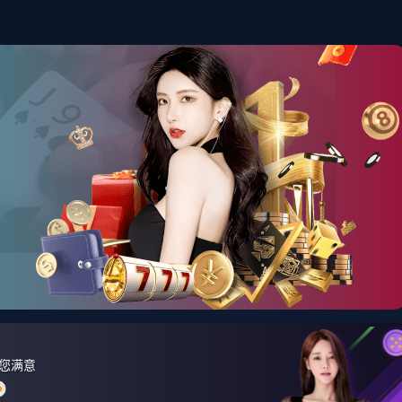
闻与资讯
直播回放
球迷竞猜
2026世界杯上的灵魂救赎，哥斯达黎加
分钟。
，亚洲红魔的球迷们已经有人在低头看手机，有人在捂着脸颊，有
，一个小女孩趴在父亲肩上，眼眶通红，她不懂什么叫“理论上
口喘气。
一届世界杯，四年前卡塔尔的眼泪还没有干透，两年前亚洲杯上
兴慜最后的机会，是韩国足球黄金一代的终章，可命运偏偏把