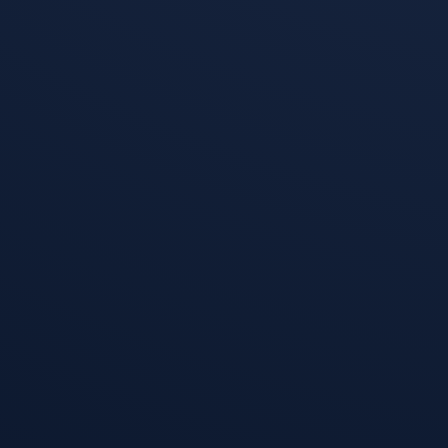
一个用一条腿跪着,把整个国家队扛起来的人。
相关文章
开云体育入口-铁蹄破阵，黑马
开云体育入口-天竺神迹
扬威，2026世界杯A组强强对
尼修斯点燃沙漠，印度
话，摩洛哥险胜罗马尼亚，福
一秒刺穿三狮军团
登闪耀全场，防守反击奏效
开云体育APP下载-孤星耀世，
开云体育官网-唯一之战，
当莱万多夫斯基在2026世界杯
6世界杯，梅西用一脚
关键战中为克罗地亚点亮命运
亮印度与突尼斯的历史