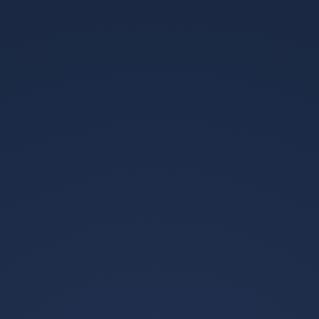
脚开到前场，皮球在夜风里飘出一道弧线，落向禁区前沿，哥斯
将球解围，就在这一瞬间，一道白色的影子像幽灵一样从侧面
球还在半空中滚动，他的左脚已经摆好了姿势，阿科斯塔甚至
空抽射，皮球在半空中几乎没有旋转，像一枚被精准计算的鱼
奎拉奋力扑救，指尖碰到了皮球，但那力量太大了,球还是擦着
，轰然炸裂，孙兴慜没有时间庆祝，他一把从球网里捞出皮球，抱
种近乎狰狞的专注。
跑动路线开始变得飘忽，他不再是那个满场飞奔的边路尖刀，