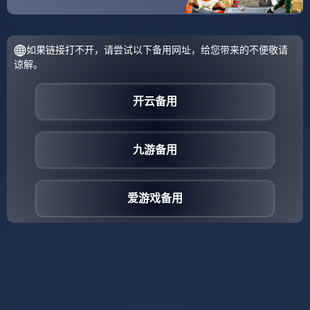
就在伊朗试图呼吸一口喘息之气的当口，秘鲁人发动了一次
看似寻常的边路渗透，坎塞洛，那个在整场比赛中几乎化作
秘鲁战术图腾的男人，自右翼幽灵般内切，他的接球点，远
非绝对机会——前有伊朗后卫封堵角度，侧有回防中场逼近
包夹,后有门将封锁近角。
但他选择了一记令时光为之抽搐的动作。
扭身，拨球，抢占一个极狭的射门缝隙，皮球从伊朗中卫腋
下穿过，贴地滑行，带着一种近乎荒谬的冷静，在门将指尖
与立柱之间找到了一条只有数学才能描述的轨迹，它击中内
网，然后悄无声息地停下——仿佛连进球本身,都已被坎塞洛
的节奏彻底吞噬。
那一刻，利马的空气凝固成琥珀,八万人化作同一阵海啸。
历史的重演，从来不是事件的简单轮回，而是因果之链在同