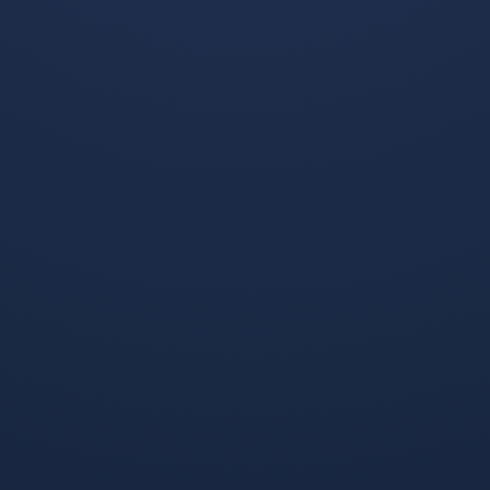
伊朗人跪倒在草皮上，他们无法理解，为何四年前的历史，
会以一种如此相似又如此残酷的方式，在2026年的同一片蓝
天下,向他们的心脏重新捅入一剑。
而秘鲁，则用这场凌驾于时空之上的胜利，为“节奏掌控”四个
字写下了最无情的注脚：你不是败给了对手的奔跑，你是败
给了对手用整个团队铸就的一秒——那一秒，让历史与此
刻，在坎塞洛脚弓触球的零点零一秒里,轰然重合。