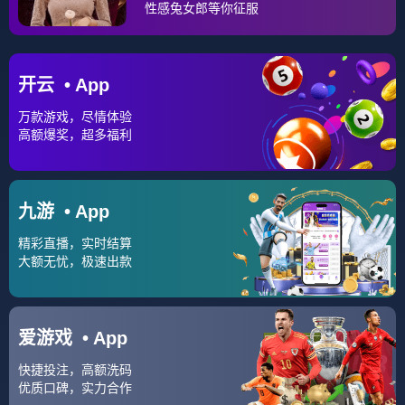
足球的历史从不满足于简单的复刻，如果前半场是秘鲁节奏
的独奏，那么第七十分钟,命运掷出了它最锋利的骰子。
那一刻，比赛已在中场绞杀中陷入某种微妙的滞重，秘鲁的
压制依旧有效，但攻势的锐度似乎被时间磨钝了几分，伊朗
的防线虽被压扁，却未被击穿——像一张被拉伸到极致的弓,
绷着随时可能折断的危险张力。