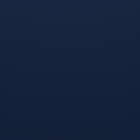
相关文章
开云体育在线-北欧风暴，当丹麦
开云体育APP下载-逆转之夜，当
足球的精密齿轮碾过桑巴王冠—2
阿方索·戴维斯的左脚改写了2026
026世界杯小组赛的秩序宣言
世界杯D组的历史
开云体育中国-北非雄狮逆转南美
开云体育入口-致命一击定乾坤，2
劲旅，登贝莱导演2026世界杯A组
026世界杯焦点战，葡萄牙如何用
最荡气回肠之战
全场压制撕碎塞尔维亚