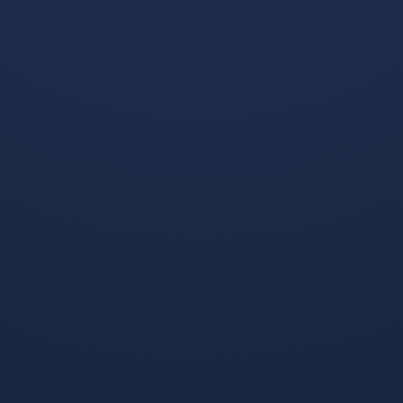
入一个全新的“位置模糊化”时代——中锋的模板被彻底打破，
身高、技术、球商的结合正塑造着前所未有的球场巨人。
对于中国篮球而言,这场失利犹如一面冰冷的镜子，它照见的
并非仅是身高的差距，更是培养理念、训练科学化、战术前
沿化以及对抗节奏上的全面滞后，如何在高节奏、高强度的
现代篮球潮流中，培养出能适应并能对抗这种“多维怪兽”的球
员，是中国篮球亟待破解的核心命题。
文班亚马的爆发与步行者的速胜,在这个夜晚共同构成了一则
强烈的未来宣言，篮球世界的进化列车正在加速，它不会为
任何人等候，要么拥抱变革，奋起直追；要么只能眼睁睁看
着那道由天赋与创新筑起的高墙，变得越来越难以逾越，这
记来自未来的警钟，已然敲响。
相关文章