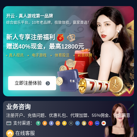
首页
新闻与资讯
正文
开云体育平台APP-2米24巨兽轰塌北京防线！文班亚
马31分导演步行者闪电战
开云
阅读：282
2026-03-09 12:30:50
当身高2米24的文班亚马与平均身高1米95的北京队后卫线站
在同一块场地时,这场被誉为“史上最悬殊身高对决”的季前赛，
在开场跳球前就已写满戏剧性，印第安纳步行者队以一场138
比92的“速胜”，在北京队的主场奉上了一场现代篮球理念对传
统体系的凌厉教学，而法国新星维克多·文班亚马的全面“爆
发”，则像一颗精准投下的震撼弹，引爆了所有关于篮球未来
的想象。
赛前：悬念与预期的碰撞
本场比赛被外界框定为“未来之星检验场”，步行者队携NBA级