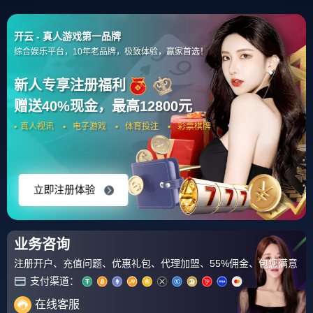
首页
新闻与资讯
正文
开云体育中国-比利时血洗英格兰，C罗送出助攻
开云
阅读：391
2025-11-17 16:41:00
2016年6月19日，欧洲杯小组赛第二轮全部比赛结束。
在早先进行的一场比赛中，卢卡库梅开二度，维特塞尔头球
建功，最终比利时3-0血洗爱尔兰。另一场比赛中，吉尔菲-西
古德森为冰岛罚入争议点球。第88分钟，博德传中，萨尔瓦
森不慎自摆乌龙，最终冰岛1-1战平乌克兰。最后一场焦点战
中，C罗领衔的葡萄牙队1-1被奥地利队扳平，C罗全场表现
糟糕，10脚射门无一命中，还罚失一粒关键绝杀点球。
葡萄牙0-0奥地利