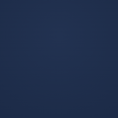
界杯关键积分战、强强对话的背景下，由一支并不被看好的球