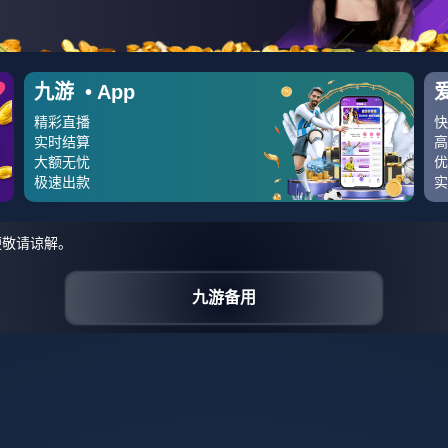
控球权一次次在慌乱中丢失，第二十三分钟，匈牙利利用一次
球场仿佛被炸开——瑞士球员满脸错愕，他们没想到对手会如
里戈。