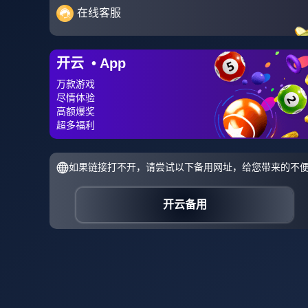
体对抗强度瞬间拉满，瑞士人的传球节奏被打乱，
角球机会，由中后卫头槌破网，进球的一刻，整个
此直接、如此凶悍。
真正让这场比赛封神的,是一个人的名字——罗德