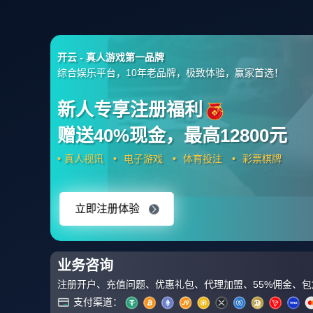
首页
赛程与积分
正文
首页
赛程与积分
新
开云体育中国-孤星耀世，那
士，罗德里戈独舞成神
开云
阅读：234
2026-05-18 11:45:33
评论：0
世界杯的赛场上,从来不缺少奇迹与悲歌，但有些
键积分战，一场强强对话——匈牙利对阵瑞士，两
能坠入深渊。
赛前,外界普遍看好瑞士，他们阵容整齐，经验丰
但进攻端一直被人诟病“缺少一锤定音的人物”，
可足球从来不按剧本上演。
从第一分钟开始,匈牙利就以一种近乎野蛮的姿态