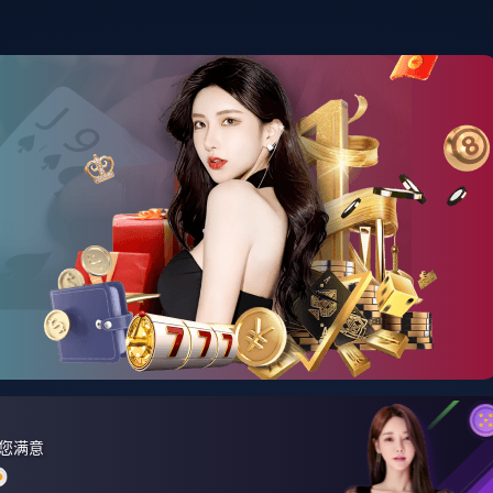
闻与资讯
直播回放
球迷竞猜
场改写命运的强强对话中，匈牙利碾压瑞
比赛，注定被刻进历史的石碑里，成为唯一的存在，那是一场关
支传统劲旅在小组赛末轮相遇，胜者几乎锁定出线，败者则可
富，有着多次大赛淘汰赛的经历，而匈牙利，虽然后防线稳固，
所有人都在等待一场势均力敌的拉锯战，甚至是一场沉闷的平局。
碾压了瑞士的中场，他们没有选择龟缩防守，而是高位逼抢，身